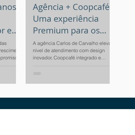
anos
Agência + Coopcafé:
Uma experiência
r e
Premium para os
cooperados Unicred
das
A agência Carlos de Carvalho eleva o
rescimento
nível de atendimento com design
em Cascavel
 promissor.
inovador, Coopcafé integrado e
espaços gourmet.
DEGRAU